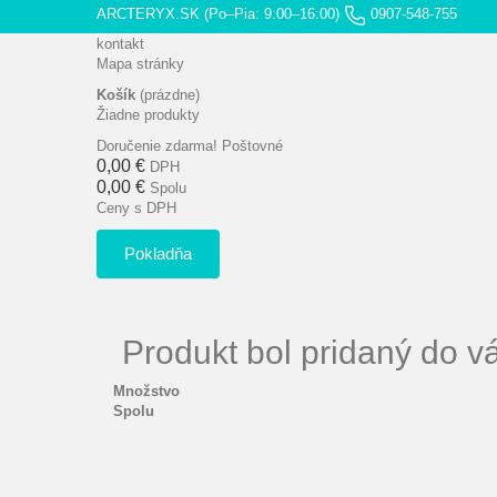
ARCTERYX.SK (Po–Pia: 9:00–16:00)
0907-548-755
kontakt
Mapa stránky
Košík
(prázdne)
Žiadne produkty
Doručenie zdarma!
Poštovné
0,00 €
DPH
0,00 €
Spolu
Ceny s DPH
Pokladňa
Produkt bol pridaný do v
Množstvo
Spolu