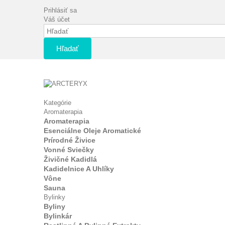
Prihlásiť sa
Váš účet
Hľadať
Kategórie
Aromaterapia
Aromaterapia
Esenciálne Oleje Aromatické
Prírodné Živice
Vonné Sviečky
Živičné Kadidlá
Kadidelnice A Uhlíky
Vône
Sauna
Bylinky
Byliny
Bylinkár