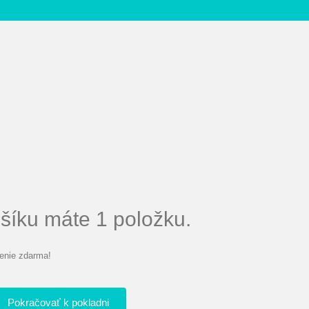
íku máte 1 položku.
enie zdarma!
Pokračovať k pokladni