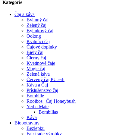
Kategórie
Čaj a káva
Bylinný čaj
Zelený čaj
Bylinkový čaj
Oolong
Kvitnúci čaj
Čajové doplnky
Biely čaj
Čierny čaj
Kvetinové čaje
Magic čaj
Zelená káva
Červený čaj PU-erh
Káva a Čaj
Príslušenstvo čaj
Bombille
Rooibos | Čaj Honeybush
Yerba Mate
Bombillas
Káva
Biopotraviny
Bezlepku
Fair trade výrobky