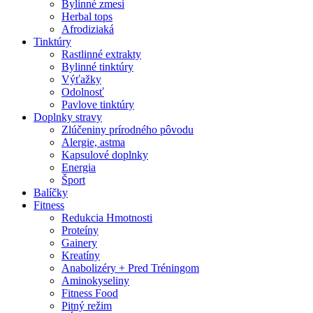
Bylinné zmesi
Herbal tops
Afrodiziaká
Tinktúry
Rastlinné extrakty
Bylinné tinktúry
Výťažky
Odolnosť
Pavlove tinktúry
Doplnky stravy
Zlúčeniny prírodného pôvodu
Alergie, astma
Kapsulové doplnky
Energia
Šport
Balíčky
Fitness
Redukcia Hmotnosti
Proteíny
Gainery
Kreatíny
Anabolizéry + Pred Tréningom
Aminokyseliny
Fitness Food
Pitný režim