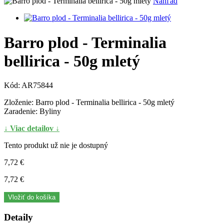
Náhľad
Barro plod - Terminalia
bellirica - 50g mletý
Kód:
AR75844
Zloženie: Barro plod - Terminalia bellirica - 50g mletý
Zaradenie: Byliny
↓ Viac detailov ↓
Tento produkt už nie je dostupný
7,72 €
7,72 €
Vložiť do košíka
Detaily