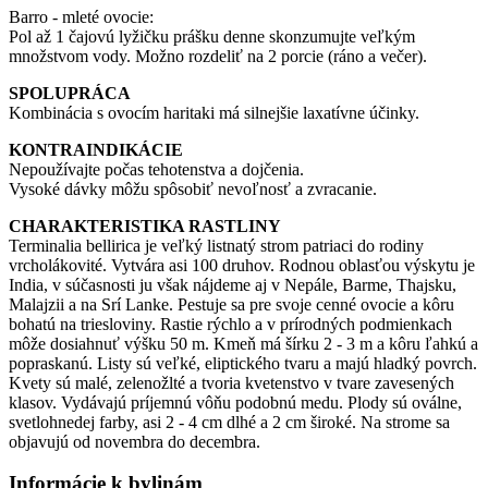
Barro - mleté ​​ovocie:
Pol až 1 čajovú lyžičku prášku denne skonzumujte veľkým
množstvom vody. Možno rozdeliť na 2 porcie (ráno a večer).
SPOLUPRÁCA
Kombinácia s ovocím haritaki má silnejšie laxatívne účinky.
KONTRAINDIKÁCIE
Nepoužívajte počas tehotenstva a dojčenia.
Vysoké dávky môžu spôsobiť nevoľnosť a zvracanie.
CHARAKTERISTIKA RASTLINY
Terminalia bellirica je veľký listnatý strom patriaci do rodiny
vrcholákovité. Vytvára asi 100 druhov. Rodnou oblasťou výskytu je
India, v súčasnosti ju však nájdeme aj v Nepále, Barme, Thajsku,
Malajzii a na Srí Lanke. Pestuje sa pre svoje cenné ovocie a kôru
bohatú na triesloviny. Rastie rýchlo a v prírodných podmienkach
môže dosiahnuť výšku 50 m. Kmeň má šírku 2 - 3 m a kôru ľahkú a
popraskanú. Listy sú veľké, eliptického tvaru a majú hladký povrch.
Kvety sú malé, zelenožlté a tvoria kvetenstvo v tvare zavesených
klasov. Vydávajú príjemnú vôňu podobnú medu. Plody sú oválne,
svetlohnedej farby, asi 2 - 4 cm dlhé a 2 cm široké. Na strome sa
objavujú od novembra do decembra.
Informácie k bylinám