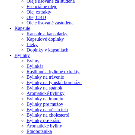
Oleje lisované za studena
Esenciálne oleje
Olej extrakty
Olej CBD
Oleje lisované zastudena
Kapsule
Kapsule a kapsulárky
Kapsulové doplnky
Lieky
Doplnky v kapsuliach
Bylinky
Byliny
Bylinkár
Rastlinné a bylinné extrakty
Bylinky na trávenie
Bylinky na lymskú boreliózu
Bylinky na spánok
Aromatické bylinky
Bylinky na imunitu
Bylinky pre mužov
Bylinky na očistu tela
Bylinky na cholesterol
Bylinky pre krásu
Aromatické byliny
Etnobotanika