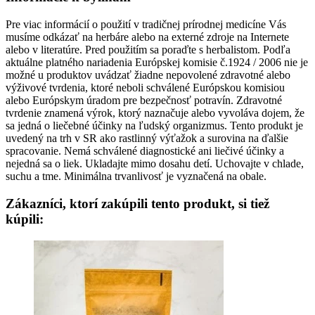
Pre viac informácií o použití v tradičnej prírodnej medicíne Vás
musíme odkázať na herbáre alebo na externé zdroje na Internete
alebo v literatúre. Pred použitím sa poraďte s herbalistom. Podľa
aktuálne platného nariadenia Európskej komisie č.1924 / 2006 nie je
možné u produktov uvádzať žiadne nepovolené zdravotné alebo
výživové tvrdenia, ktoré neboli schválené Európskou komisiou
alebo Európskym úradom pre bezpečnosť potravín. Zdravotné
tvrdenie znamená výrok, ktorý naznačuje alebo vyvoláva dojem, že
sa jedná o liečebné účinky na ľudský organizmus. Tento produkt je
uvedený na trh v SR ako rastlinný výťažok a surovina na ďalšie
spracovanie. Nemá schválené diagnostické ani liečivé účinky a
nejedná sa o liek. Ukladajte mimo dosahu detí. Uchovajte v chlade,
suchu a tme. Minimálna trvanlivosť je vyznačená na obale.
Zákazníci, ktorí zakúpili tento produkt, si tiež
kúpili: