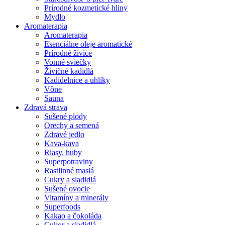
Prírodné kozmetické hliny
Mydlo
Aromaterapia
Aromaterapia
Esenciálne oleje aromatické
Prírodné živice
Vonné sviečky
Živičné kadidlá
Kadidelnice a uhlíky
Vône
Sauna
Zdravá strava
Sušené plody
Orechy a semená
Zdravé jedlo
Kava-kava
Riasy, huby
Superpotraviny
Rastlinné maslá
Cukry a sladidlá
Sušené ovocie
Vitamíny a minerály
Superfoods
Kakao a čokoláda
Cukor a sladidlá