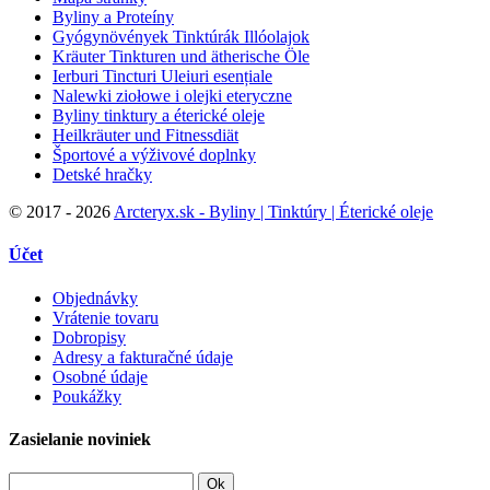
Byliny a Proteíny
Gyógynövények Tinktúrák Illóolajok
Kräuter Tinkturen und ätherische Öle
Ierburi Tincturi Uleiuri esențiale
Nalewki ziołowe i olejki eteryczne
Byliny tinktury a éterické oleje
Heilkräuter und Fitnessdiät
Športové a výživové doplnky
Detské hračky
©
2017 - 2026
Arcteryx.sk - Byliny | Tinktúry | Éterické oleje
Účet
Objednávky
Vrátenie tovaru
Dobropisy
Adresy a fakturačné údaje
Osobné údaje
Poukážky
Zasielanie noviniek
Ok