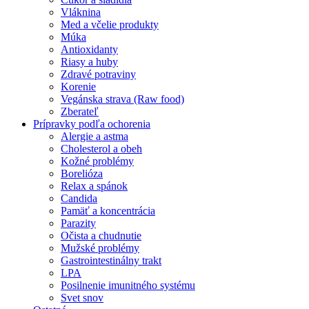
Vláknina
Med a včelie produkty
Múka
Antioxidanty
Riasy a huby
Zdravé potraviny
Korenie
Vegánska strava (Raw food)
Zberateľ
Prípravky podľa ochorenia
Alergie a astma
Cholesterol a obeh
Kožné problémy
Borelióza
Relax a spánok
Candida
Pamäť a koncentrácia
Parazity
Očista a chudnutie
Mužské problémy
Gastrointestinálny trakt
LPA
Posilnenie imunitného systému
Svet snov