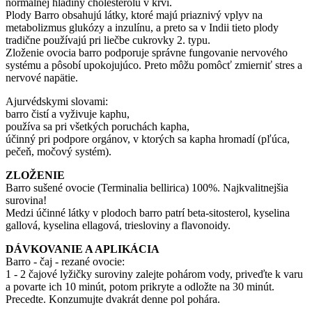
normálnej hladiny cholesterolu v krvi.
Plody Barro obsahujú látky, ktoré majú priaznivý vplyv na
metabolizmus glukózy a inzulínu, a preto sa v Indii tieto plody
tradične používajú pri liečbe cukrovky 2. typu.
Zloženie ovocia barro podporuje správne fungovanie nervového
systému a pôsobí upokojujúco. Preto môžu pomôcť zmierniť stres a
nervové napätie.
Ajurvédskymi slovami:
barro čistí a vyživuje kaphu,
používa sa pri všetkých poruchách kapha,
účinný pri podpore orgánov, v ktorých sa kapha hromadí (pľúca,
pečeň, močový systém).
ZLOŽENIE
Barro sušené ovocie (Terminalia bellirica) 100%. Najkvalitnejšia
surovina!
Medzi účinné látky v plodoch barro patrí beta-sitosterol, kyselina
gallová, kyselina ellagová, triesloviny a flavonoidy.
DÁVKOVANIE A APLIKÁCIA
Barro - čaj - rezané ovocie:
1 - 2 čajové lyžičky suroviny zalejte pohárom vody, priveďte k varu
a povarte ich 10 minút, potom prikryte a odložte na 30 minút.
Precedte. Konzumujte dvakrát denne pol pohára.