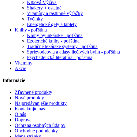
Kĺbová Výživa
Shakery + ostatné
Vitamíny a rastlinné výťažky
Tyčinky
Energetické gely a tablety
Knihy - poľština
Knihy bylinkárske - poľština
Ezoterické knihy - poľština
Tradičné lekárske systémy - poľština
Sprievodcovia a atlasy liečivých bylín - poľština
Psychadelická literatúra - poľština
Vitamíny
Akcie
Informácie
Zľavnené produkty
Nové produkty
Najpredávanješie produkty
Kontaktujte nás
O nás
Doprava
Ochrana osobných údajov
Obchodné podmienky
Mapa stránky