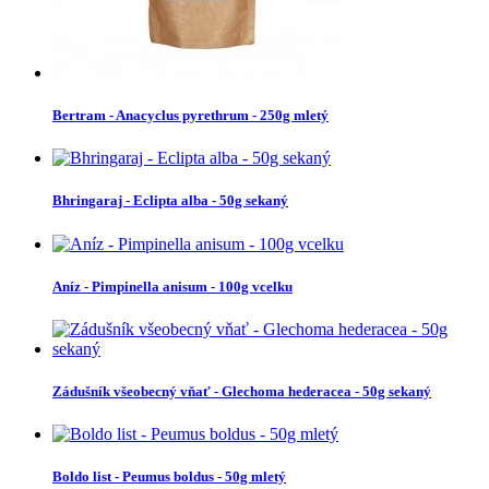
Bertram - Anacyclus pyrethrum - 250g mletý
Bhringaraj - Eclipta alba - 50g sekaný
Aníz - Pimpinella anisum - 100g vcelku
Zádušník všeobecný vňať - Glechoma hederacea - 50g sekaný
Boldo list - Peumus boldus - 50g mletý