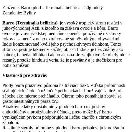
Zloženie: Barro plod - Terminalia bellirica - 50g mletý
Zaradenie: Byliny
Barro (Terminalia bellirica)
, je vysoký tropický strom rastúci v
juhovýchodnej Ázii, z ktorého sa získava ovocie a kôra. Barro
ovocie je v ayurvédskej medicíne cenené a používané už stovky
rokov a semená z neho extrahované sú pôvodnými obyvateľmi
Indie konzumované kvôli jeho psychoaktívnym účinkom. Tento
strom sa pestuje takmer v každej oblasti Indie a je tiež známy ako
bahera, baheda, bibhitaki alebo akasha. Je zaujímavé, že nikdy nie je
rezaný, pretože hinduisti veria, že je posvätný a je útočiskom pre
boha Šanišvar.
Vlastnosti pre zdravie:
Plody barra priaznivo pôsobia na tráviaci trakt. Vďaka prítomnosti
sťahujúcich látok sú užitočné pri hnačkách. Používajú sa tiež pri
zápche ako mierne preháňadlo. Okrem toho pomáhajú zbaviť sa
gastrointestinálnych parazitov.
Bioaktívne látky obsiahnuté v plodoch barro majú silný
antioxidačný a protizápalový účinok, preto môže byť barro
vynikajúcim prvkom podporujúcim liečbu chorôb s chronickým
zápalom.
Rastlinné steroly prítomné v plodoch barro prispievajú k udržaniu