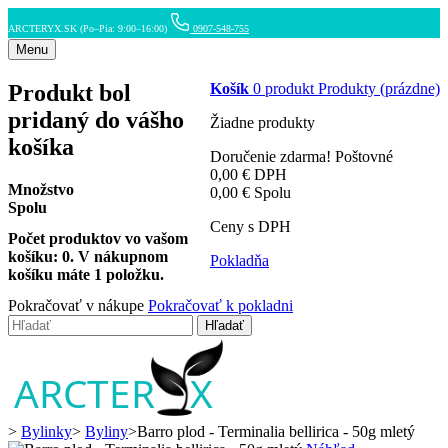
ARCTERYX.SK (Po–Pia: 9:00–16:00)
0907-548-755
Menu
Produkt bol
Košík
0
produkt
Produkty
(prázdne)
pridaný do vášho
Žiadne produkty
košíka
Doručenie zdarma!
Poštovné
0,00 €
DPH
Množstvo
0,00 €
Spolu
Spolu
Ceny s DPH
Počet produktov vo vašom
košíku:
0
.
V nákupnom
Pokladňa
košíku máte 1 položku.
Pokračovať v nákupe
Pokračovať k pokladni
Hľadať
>
Bylinky
>
Byliny
>
Barro plod - Terminalia bellirica - 50g mletý