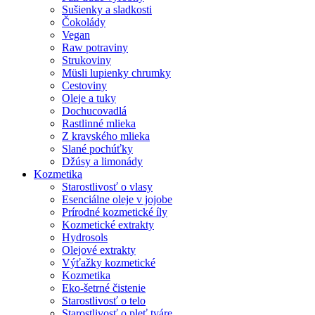
Sušienky a sladkosti
Čokolády
Vegan
Raw potraviny
Strukoviny
Müsli lupienky chrumky
Cestoviny
Oleje a tuky
Dochucovadlá
Rastlinné mlieka
Z kravského mlieka
Slané pochúťky
Džúsy a limonády
Kozmetika
Starostlivosť o vlasy
Esenciálne oleje v jojobe
Prírodné kozmetické íly
Kozmetické extrakty
Hydrosols
Olejové extrakty
Výťažky kozmetické
Kozmetika
Eko-šetrné čistenie
Starostlivosť o telo
Starostlivosť o pleť tváre