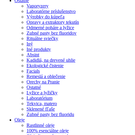
Ostatné
Vaporyzery
Laboratórne príslušenstvo
Výrobky do kúpeľa
Opravy a extraktory tekutín
Odmerné poháre a lyžice
Zubné pasty bez fluoridov
Rituálne sviečky
Iný
Iné produkty
Absint
Kadidlá, na drevené uhlie
Ekologické čistenie
Facials
Remeslá a oblečenie
Orechy na Pranie
Ostatné
Lyžice a lyžičky
Laboratórium
Tekvica, matero
Sklenené fľaše
Zubné pasty bez fluoridu
Oleje
Rastlinné oleje
100% esenciálne oleje