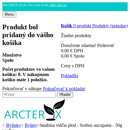
ARCTERYX.SK (Po–Pia: 9:00–16:00)
0907-548-755
Menu
Produkt bol
Košík
0
produkt
Produkty
(prázdne)
pridaný do vášho
Žiadne produkty
košíka
Doručenie zdarma!
Poštovné
0,00 €
DPH
Množstvo
0,00 €
Spolu
Spolu
Ceny s DPH
Počet produktov vo vašom
košíku:
0
.
V nákupnom
Pokladňa
košíku máte 1 položku.
Pokračovať v nákupe
Pokračovať k pokladni
Hľadať
>
Bylinky
>
Byliny
>
Jarabina vtáčia plod - Sorbus aucuparia - 50g