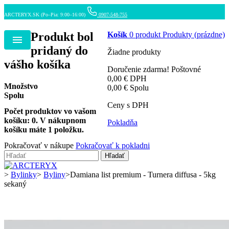
ARCTERYX.SK (Po–Pia: 9:00–16:00)
0907-548-755
Produkt bol
Košík
0
produkt
Produkty
(prázdne)
Menu
pridaný do
Žiadne produkty
vášho košíka
Doručenie zdarma!
Poštovné
0,00 €
DPH
Množstvo
0,00 €
Spolu
Spolu
Ceny s DPH
Počet produktov vo vašom
košíku:
0
.
V nákupnom
Pokladňa
košíku máte 1 položku.
Pokračovať v nákupe
Pokračovať k pokladni
Hľadať
>
Bylinky
>
Byliny
>
Damiana list premium - Turnera diffusa - 5kg
sekaný