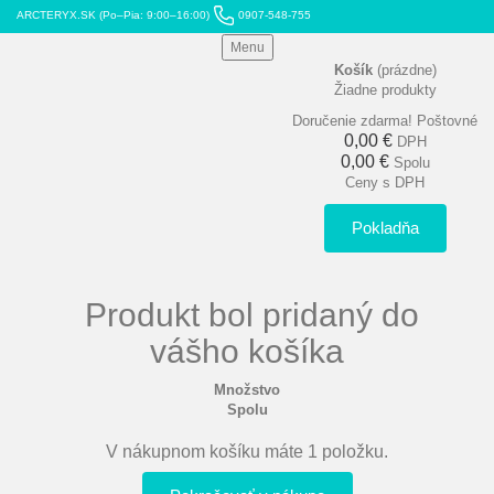
ARCTERYX.SK (Po–Pia: 9:00–16:00)
0907-548-755
Menu
Košík
(prázdne)
Žiadne produkty
Doručenie zdarma!
Poštovné
0,00 €
DPH
0,00 €
Spolu
Ceny s DPH
Pokladňa
Produkt bol pridaný do
vášho košíka
Množstvo
Spolu
V nákupnom košíku máte 1 položku.