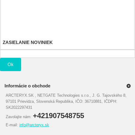
Dobropisy
Adresy a fakturačné údaje
Osobné údaje
Poukážky
ZASIELANIE NOVINIEK
Ok
Informácie o obchode
ARCTERYX.SK , NETGATE Technologies s.r.o., J. G. Tajovského 8,
97101 Prievidza, Slovenská Republika, IČO: 36710881, IČDPH:
SK2022297431
+421907548755
Zavolajte nám:
E-mail:
info@arcteryx.sk