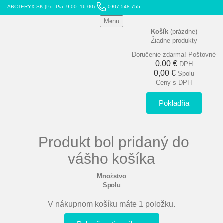
ARCTERYX.SK (Po–Pia: 9:00–16:00)
0907-548-755
Menu
Košík
(prázdne)
Žiadne produkty
Doručenie zdarma!
Poštovné
0,00 €
DPH
0,00 €
Spolu
Ceny s DPH
Pokladňa
Produkt bol pridaný do
vášho košíka
Množstvo
Spolu
V nákupnom košíku máte 1 položku.