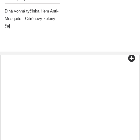
Dlhá vonná tyčinka Hem Anti-
Mosquito - Citrónový zelený
čaj
Kategórie
Čaj a káva
Biopotraviny
Kozmetika
Aromaterapia
Zdravá strava
Prípravky podľa ochorenia
Ostatné
Oleje