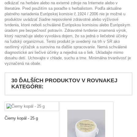
odkázať na herbáre alebo na externé zdroje na Internete alebo v
literatúre. Pred použitím sa poraďte s herbalistom. Podľa aktuálne
platného nariadenia Európskej komisie č.1924 / 2006 nie je možné u
produktov uvádzať žiadne nepovolené zdravotné alebo výživové
tvrdenia, ktoré neboli schválené Európskou komisiou alebo Európskym
úradom pre bezpečnosť potravín. Zdravotné tvrdenie znamená výrok,
ktorý naznačuje alebo vyvoláva dojem, že sa jedná o liečebné účinky
na ľudský organizmus. Tento produkt je uvedený na trh v SR ako
rastlinný výťažok a surovina na ďalšie spracovanie. Nemá schválené
diagnostické ani liečivé účinky a nejedná sa o liek. Ukladajte mimo
dosahu detí. Uchovajte v chlade, suchu a tme. Minimálna trvanlivosť je
vyznačená na obale.
30 ĎALŠÍCH PRODUKTOV V ROVNAKEJ
KATEGÓRII:
Čierny kopál - 25 g