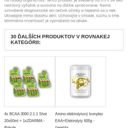
na ľudský organizmus. Tento produkt je uvedený na trh v SR ako
rastlinný výťažok a surovina na ďalšie spracovanie. Nemá
schválené diagnostické ani liečivé účinky a nejedná sa o liek.
Ukladajte mimo dosahu detí. Uchovajte v chlade, suchu a tme.
Minimálna trvanlivosť je vyznačená na obale.
30 ĎALŠÍCH PRODUKTOV V ROVNAKEJ
KATEGÓRII:
4x BCAA 3000 2:1:1 Shot
Amino elektrolytový komplex
20x60ml + 1xZDARMA -
EAA+Elektrolyty 600g -
Bobule
čerešňa