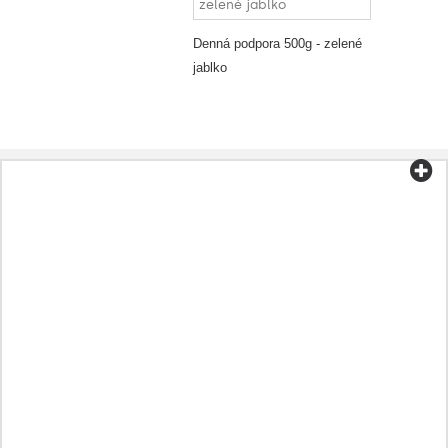
Denná podpora 500g - zelené
jablko
Kategórie
Čaj a káva
Biopotraviny
Kozmetika
Aromaterapia
Zdravá strava
Prípravky podľa ochorenia
Ostatné
Oleje
Kapsule