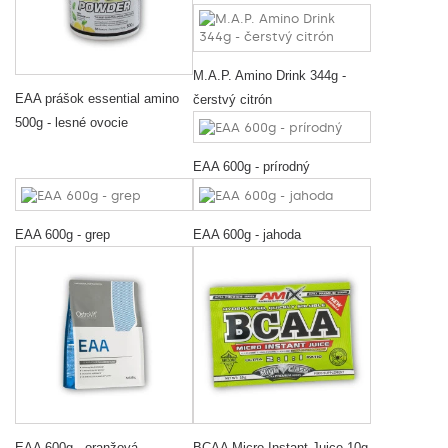
M.A.P. Amino Drink 344g -
EAA prášok essential amino
čerstvý citrón
500g - lesné ovocie
EAA 600g - prírodný
EAA 600g - grep
EAA 600g - jahoda
EAA 600g - oranžová
BCAA Micro Instant Juice 10g