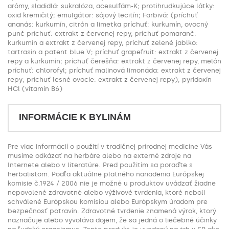
arómy, sladidlá: sukralóza, acesulfám-K; protihrudkujúce látky:
oxid kremičitý; emulgátor: sójový lecitín; Farbivá: (príchuť
ananás: kurkumín, citrón a limetka príchuť: kurkumín, ovocný
punč príchuť: extrakt z červenej repy, príchuť pomaranč:
kurkumín a extrakt z červenej repy, príchuť zelené jablko:
tartrasín a patent blue V; príchuť grapefruit: extrakt z červenej
repy a kurkumín; príchuť čerešňa: extrakt z červenej repy, melón
príchuť: chlorofyl; príchuť malinová limonáda: extrakt z červenej
repy; príchuť lesné ovocie: extrakt z červenej repy); pyridoxín
HCl (vitamín B6)
INFORMÁCIE K BYLINÁM
Pre viac informácií o použití v tradičnej prírodnej medicíne Vás
musíme odkázať na herbáre alebo na externé zdroje na
Internete alebo v literatúre. Pred použitím sa poraďte s
herbalistom. Podľa aktuálne platného nariadenia Európskej
komisie č.1924 / 2006 nie je možné u produktov uvádzať žiadne
nepovolené zdravotné alebo výživové tvrdenia, ktoré neboli
schválené Európskou komisiou alebo Európskym úradom pre
bezpečnosť potravín. Zdravotné tvrdenie znamená výrok, ktorý
naznačuje alebo vyvoláva dojem, že sa jedná o liečebné účinky