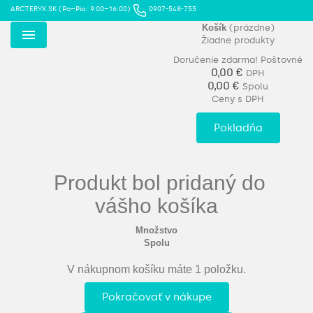
ARCTERYX.SK (Po–Pia: 9:00–16:00)
0907-548-755
Košík
(prázdne)
Žiadne produkty
Menu
Doručenie zdarma!
Poštovné
0,00 €
DPH
0,00 €
Spolu
Ceny s DPH
Pokladňa
Produkt bol pridaný do
vášho košíka
Množstvo
Spolu
V nákupnom košíku máte 1 položku.
Pokračovať v nákupe