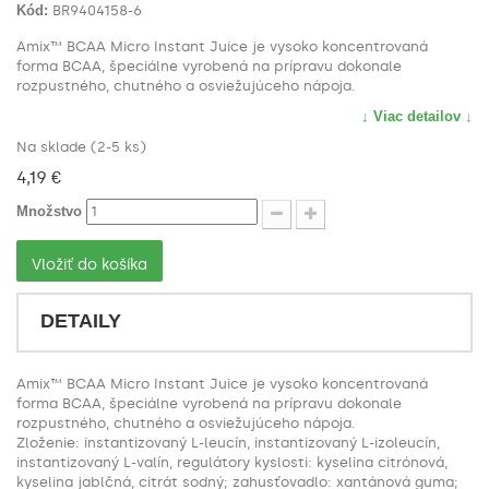
Kód:
BR9404158-6
Amix™ BCAA Micro Instant Juice je vysoko koncentrovaná
forma BCAA, špeciálne vyrobená na prípravu dokonale
rozpustného, chutného a osviežujúceho nápoja.
↓ Viac detailov ↓
Na sklade (2-5 ks)
4,19 €
Množstvo
Vložiť do košíka
DETAILY
Amix™ BCAA Micro Instant Juice je vysoko koncentrovaná
forma BCAA, špeciálne vyrobená na prípravu dokonale
rozpustného, chutného a osviežujúceho nápoja.
Zloženie: instantizovaný L-leucín, instantizovaný L-izoleucín,
instantizovaný L-valín, regulátory kyslosti: kyselina citrónová,
kyselina jablčná, citrát sodný; zahusťovadlo: xantánová guma;