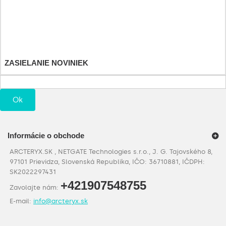
Dobropisy
Adresy a fakturačné údaje
Osobné údaje
Poukážky
ZASIELANIE NOVINIEK
Ok
Informácie o obchode
ARCTERYX.SK , NETGATE Technologies s.r.o., J. G. Tajovského 8,
97101 Prievidza, Slovenská Republika, IČO: 36710881, IČDPH:
SK2022297431
+421907548755
Zavolajte nám:
E-mail:
info@arcteryx.sk